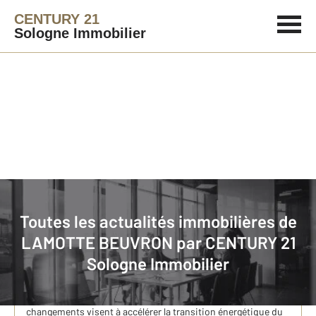
CENTURY 21
Sologne Immobilier
Immobilier
Actualités immobilières à LAMOTTE BEUVRON
Toutes les actualités immobilières de
LAMOTTE BEUVRON par
CENTURY 21
Audit énergétique : Nouveauté 2025
Sologne Immobilier
Audit énergétique : Nouveauté 2025 Depuis le 1er janvier
2025, de nouvelles règles entrent en vigueur concernant le
Diagnostic de Performance Energétique (DPE). Ces
changements visent à accélérer la transition énergétique du